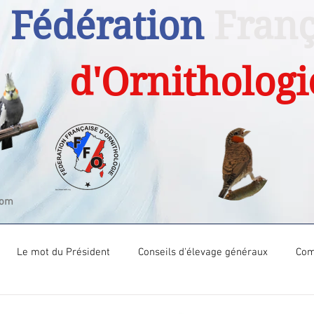
Fédération
Franç
d'Ornithologi
com
Le mot du Président
Conseils d'élevage généraux
Com
Com Tech Canari couleur
Com Tech Canari posture
Com T