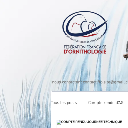
nous contacter
:
contact.ffo.site@gmail.
Tous les posts
Compte rendu d'AG
Com tech Exotique Bec crochu