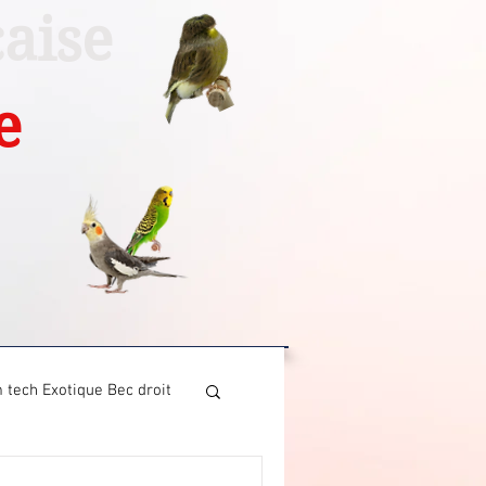
aise
e
 tech Exotique Bec droit
ech Canari chant