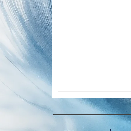
Com Tech Faune européenne
Conseils d'élevage canari chant
Conseils d'élevage faune européen
Nouveautés
Nos juges
P
La Protection