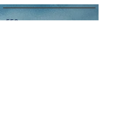
F.F.O
Qui sommes-nous ?
Adhérer
Nous contacter
Ressources
Législations
Événements
Championnat de France
Événements régionaux
À propos
Mentions légales
Politique de confidentialité
Copyright
Nous suivre