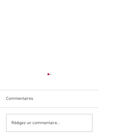
Commentaires
LE VERDIER
HYBRIDATION & 
Rédigez un commentaire...