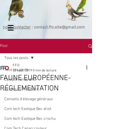
nous contacter
:
contact.ffo.site@gmail.com
Post
Tous les posts
F.F.O
Tous les posts
20 sept. 2019
0 min de lecture
FAUNE EUROPÉENNE-
Compte rendu d'AG
RÉGLEMENTATION
Le mot du Président
Conseils d'élevage généraux
Com tech Exotique Bec droit
Com tech Exotique Bec crochu
Com Tech Canari couleur