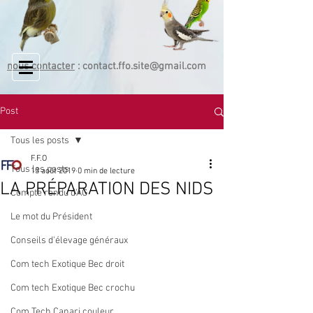
nous contacter
:
contact.ffo.site@gmail.com
Post
Tous les posts
F.F.O
Tous les posts
13 août 2019
0 min de lecture
LA PRÉPARATION DES NIDS
Compte rendu d'AG
Le mot du Président
Conseils d'élevage généraux
Com tech Exotique Bec droit
Com tech Exotique Bec crochu
Com Tech Canari couleur