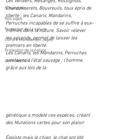
Les Verdiers, Mésanges, Rossignols, 
Chardonnerets, Bouvreuils, tous épris de 
Nouveautés
liberté ; les Canaris, Mandarins, 
Nos juges
Perruches incapables de se suffire à eux-
Protection de la nature
mêmes dans la nature. Savoir «élever 
les seconds, permet de laisser les 
L'Ordre Mondial des Juges
premiers en liberté.   
Protection de la nature
Les Canaris, les Mandarins, Perruches 
existaient à l’état sauvage ; l’homme, 
La Protection
grâce aux lois de la 
génétique a modelé ces espèces, créant 
des Mutations certes pour son plaisir
Égoïste mais le chien, le chat ont été 