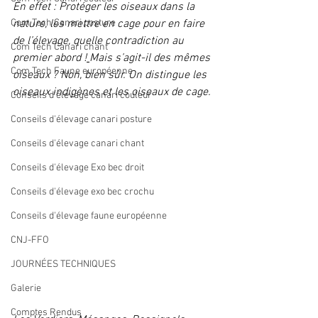
En effet : Protéger les oiseaux dans la 
Com Tech Canari posture
nature, les mettre en cage pour en faire 
de l’élevage, quelle contradiction au 
Com Tech Canari chant
premier abord !
Mais s’agit-il des mêmes 
Com Tech Faune européenne
oiseaux ? Non, bien sûr. On distingue les 
oiseaux indigènes et les oiseaux de cage. 
Conseils d'élevage canari couleur
Conseils d'élevage canari posture
Conseils d'élevage canari chant
Conseils d'élevage Exo bec droit
Conseils d'élevage exo bec crochu
Conseils d'élevage faune européenne
CNJ-FFO
JOURNÉES TECHNIQUES
Galerie
Comptes Rendus