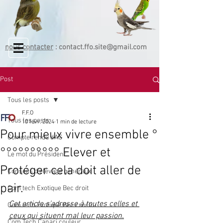
nous contacter
:
contact.ffo.site@gmail.com
Post
Tous les posts
F.F.O
Tous les posts
10 févr. 2024
1 min de lecture
Pour mieux vivre ensemble °
Compte rendu d'AG
°°°°°°°°°° Elever et
Le mot du Président
Protéger cela doit aller de
Conseils d'élevage généraux
pair.
Com tech Exotique Bec droit
Cet article s’adresse à toutes celles et 
Com tech Exotique Bec crochu
ceux qui situent mal leur passion.
Com Tech Canari couleur