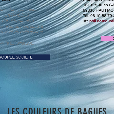
161 rue Jules
ossibles par saison:
59330 HAUTMO
LIVRAISONS
Tél. 06 19 88 79
-> début Septembre
@:
phil.demousti
> le 25 du mois suivant
 le 25 du mois suivant
......
 --> le 25 juillet 2027
OUPEE SOCIETE
LES COULEURS DE BAGUES