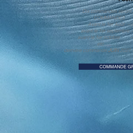
Dix commandes seront p
COMMANDES 
Avant le 1er Août -
avant le 1er septembre --
avant le 1er octobre -->
etc....
dernière commande
JUIN
2027
COMMANDE GR