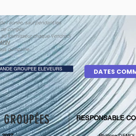
e l'année, sauf pendant les
de congés.​
au fournisseur chaque Vendredi
ATIN
ous quinzaine
ANDE GROUPEE ELEVEURS
DATES COM
E
GROUPÉES
RESPONSABLE C
R
2027
Philippe DEMO