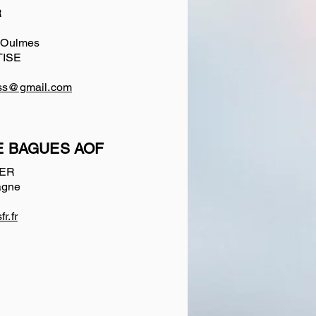
R
e Oulmes
TISE
ss@gmail.com
 BAGUES AOF
IER
agne
r.fr