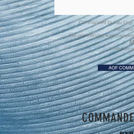
Commandes tout au long d
périodes 
Les commandes sont passées 
M
Livraison s
AOF COMM
COMMAND
POU