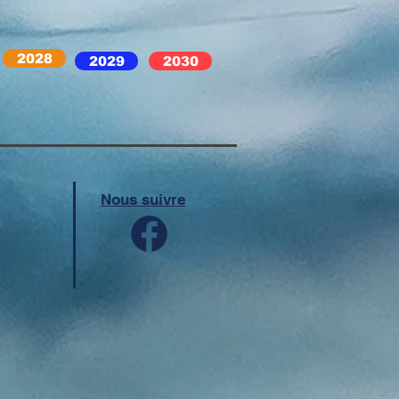
2028
2029
2030
Nous suivre
s
tes : 80 011