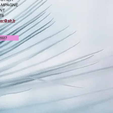
 CAMPAGNE
NT
 28
er@sfr.fr
2027