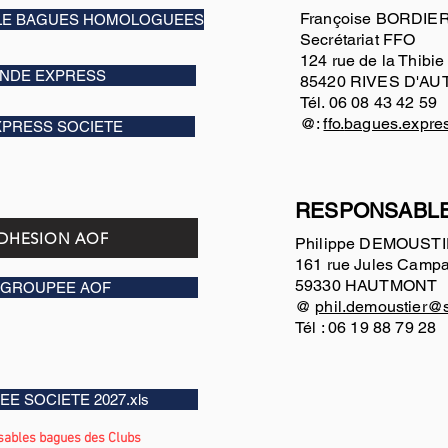
Françoise BORDIE
LE BAGUES HOMOLOGUEES
Secrétariat FFO
124 rue de la Thibi
NDE EXPRESS
85420 RIVES D'AU
Tél. 06 08 43 42 59
@:
ffo
.
bagues.expre
PRESS SOCIETE
RESPONSABLE
ADHESION AOF
Philippe DEMOUST
161 rue Jules Camp
59330 HAUTMONT
GROUPEE AOF
@
phil.demoustier@sf
Tél : 06 19 88 79 28
E SOCIETE 2027.xls
ables bagues des Clubs