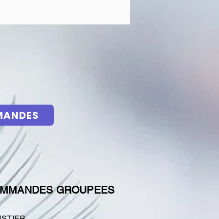
MANDES
OMMANDES GROUPEES
USTIER