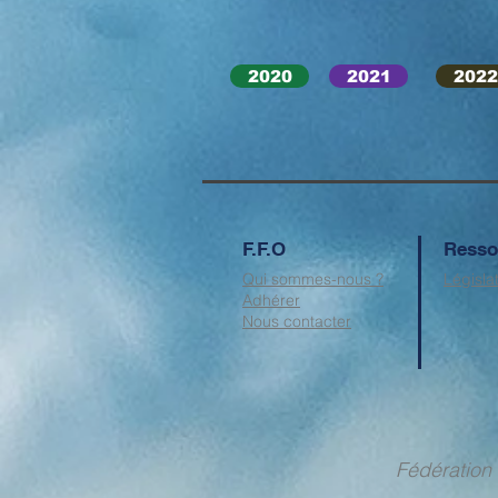
2020
2021
2022
F.F.O
Resso
Qui sommes-nous ?
Législa
Adhérer
Nous contacter
Fédérati