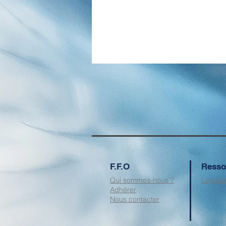
F.F.O
Resso
Qui sommes-nous ?
Législa
Adhérer
Nous contacter