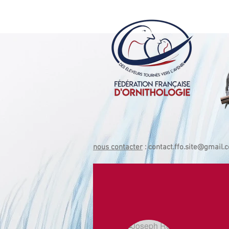
nous contacter
:
contact.ffo.site@gmail.