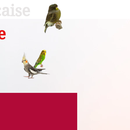
aise
e