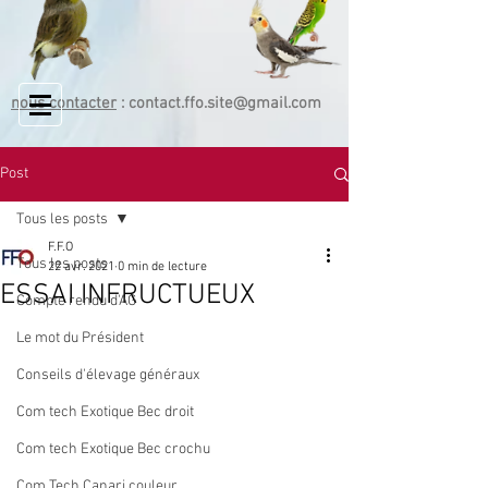
nous contacter
:
contact.ffo.site@gmail.com
Post
Tous les posts
F.F.O
Tous les posts
22 avr. 2021
0 min de lecture
ESSAI INFRUCTUEUX
Compte rendu d'AG
Le mot du Président
Conseils d'élevage généraux
Com tech Exotique Bec droit
Com tech Exotique Bec crochu
Com Tech Canari couleur