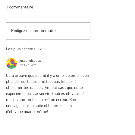
1 commentaire
Le Sénégali vert
La Perruche de 
Rédigez un commentaire...
Les plus récents
josephoiseaux
22 avr. 2021
Cela prouve que quand il y a un problème  et en 
plus de mortalité, il ne faut pas hésiter à 
chercher les causes. En tout cas , que cette 
expérience puisse servir d'autres éleveurs à 
ne pas commettre la même erreur. Bon 
courage pour la suite et bonne saison 
d'élevage quand même!
J'aime