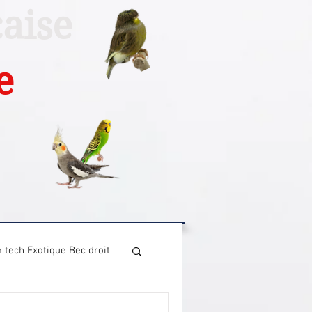
aise
e
 tech Exotique Bec droit
ech Canari chant