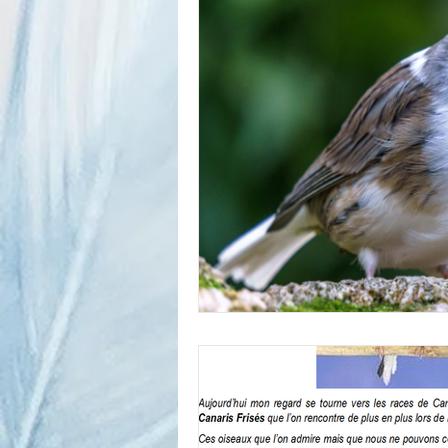
Com Tech Faune européenne
Conseils d'élevage canari chant
Conseils d'élevage faune européen
Nouveautés
Nos juges
P
La Protection