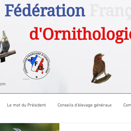
Fédération
Franç
d'Ornithologi
com
Le mot du Président
Conseils d'élevage généraux
Com
Com Tech Canari couleur
Com Tech Canari posture
Com T