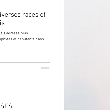
diverses races et
sture
is
le s’adresse plus
crochu
ophytes et débutants dans
omptes Rendus
on de la nature
ISES