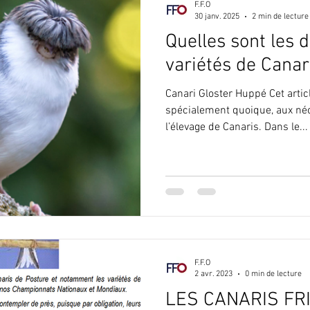
F.F.O
30 janv. 2025
2 min de lecture
Quelles sont les 
Conseils d'élevage canari couleur
Conseils d'élevage canari po
variétés de Canar
Canari Gloster Huppé Cet artic
Conseils d'élevage Exo bec droit
Conseils d'élevage exo bec 
spécialement quoique, aux né
l’élevage de Canaris. Dans le...
ne
CNJ-FFO
JOURNÉES TECHNIQUES
Galerie
C
rotection de la nature
L'Ordre Mondial des Juges
Protecti
F.F.O
2 avr. 2023
0 min de lecture
LES CANARIS FR