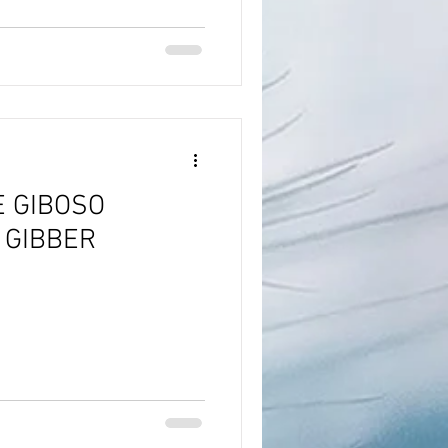
E GIBOSO
R