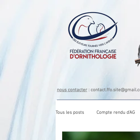
nous contacter
:
contact.ffo.site@gmail.
Tous les posts
Compte rendu d'AG
Com tech Exotique Bec crochu