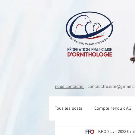
nous contacter
:
contact.ffo.site@gmail.
Tous les posts
Compte rendu d'AG
F.F.O
2 avr. 2023
0 mi
Com tech Exotique Bec crochu