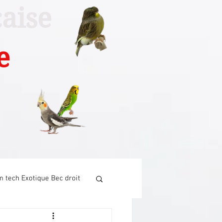
aise
e
 tech Exotique Bec droit
Tech Canari chant