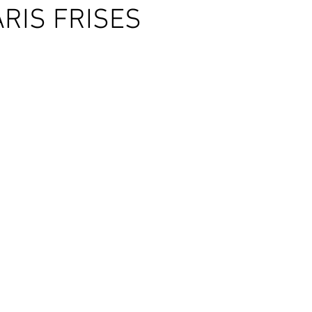
RIS FRISES
Conseils d'élevage canari couleur
Conseils d'élevage canari po
Conseils d'élevage Exo bec droit
Conseils d'élevage exo bec
nne
CNJ-FFO
JOURNÉES TECHNIQUES
Galerie
C
Protection de la nature
L'Ordre Mondial des Juges
Protect