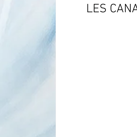
LES CANA
Com Tech Faune européenne
Conseils d'élevage canari chant
Conseils d'élevage faune europée
Nouveautés
Nos juges
La Protection