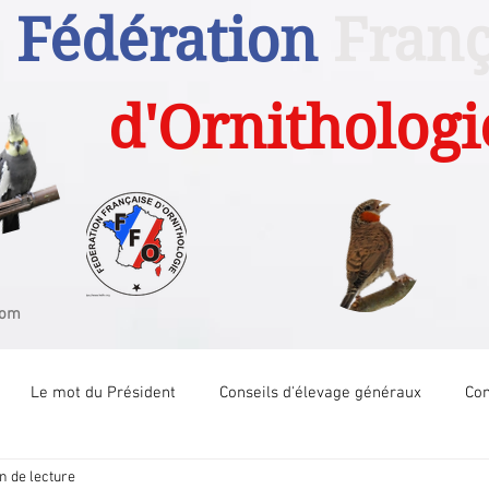
Fédération
Franç
d'Ornithologi
com
Le mot du Président
Conseils d'élevage généraux
Com
n de lecture
Com Tech Canari couleur
Com Tech Canari posture
Com 