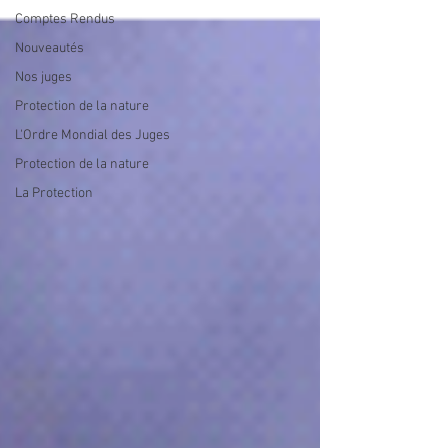
Comptes Rendus
Nouveautés
Nos juges
Protection de la nature
L'Ordre Mondial des Juges
Protection de la nature
La Protection