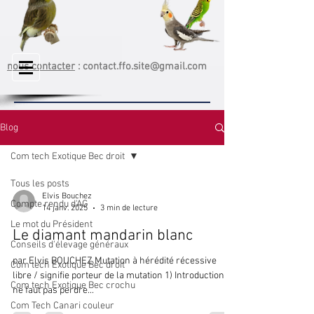
nous contacter
:
contact.ffo.site@gmail.com
Blog
Com tech Exotique Bec droit
Tous les posts
Elvis Bouchez
Compte rendu d'AG
14 janv. 2025
3 min de lecture
Le mot du Président
Le diamant mandarin blanc
Conseils d'élevage généraux
par Elvis BOUCHEZ Mutation à hérédité récessive
Com tech Exotique Bec droit
libre / signifie porteur de la mutation 1) Introduction Il
Com tech Exotique Bec crochu
ne faut pas perdre...
Com Tech Canari couleur