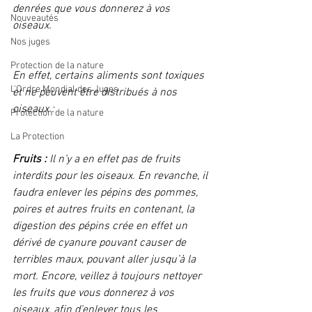
denrées que vous donnerez à vos 
Nouveautés
oiseaux. 
Nos juges
Protection de la nature
En effet, certains aliments sont toxiques 
L'Ordre Mondial des Juges
et ne peuvent être distribués à nos 
oiseaux : 
Protection de la nature
La Protection
Fruits :
 Il n’y a en effet pas de fruits 
interdits pour les oiseaux. En revanche, il 
faudra enlever les pépins des pommes, 
poires et autres fruits en contenant, la 
digestion des pépins crée en effet un 
dérivé de cyanure pouvant causer de 
terribles maux, pouvant aller jusqu’à la 
mort. Encore, veillez à toujours nettoyer 
les fruits que vous donnerez à vos 
oiseaux, afin d’enlever tous les 