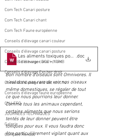
Com Tech Canari posture
Com Tech Canari chant
Com Tech Faune européenne
Conseils d'élevage canari couleur
Conseils d'élevage canari posture
Les aliments toxiques pour les oiseaux domestiques
.doc
Conseils d'élevage canari chant
Télécharger DOC • 177KB
Conseils d'élevage Exo bec droit
Bon nombre d’oiseaux sont Omnivores. Il 
n’est donc pas rare de voir nos oiseaux 
Conseils d'élevage exo bec crochu
même domestiques, se régaler de tout 
Conseils d'élevage faune européenne
ce que nous pourrions leur donner. 
CNJ-FFO
Comme tous les animaux cependant, 
certains aliments que nous serions 
JOURNÉES TECHNIQUES
tentés de leur donner peuvent être 
Galerie
toxiques pour eux. Il vous faudra donc 
être particulièrement vigilant quant aux 
Comptes Rendus