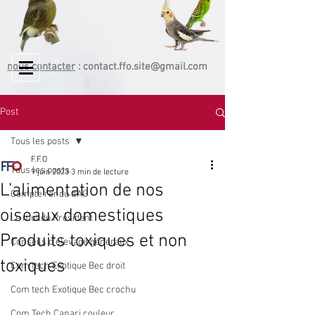
nous contacter
:
contact.ffo.site@gmail.com
Post
Tous les posts
F.F.O
Tous les posts
9 juin 2023
3 min de lecture
L’alimentation de nos
Compte rendu d'AG
oiseaux domestiques
Le mot du Président
Produits toxiques et non
Conseils d'élevage généraux
toxiques
Com tech Exotique Bec droit
Com tech Exotique Bec crochu
Com Tech Canari couleur