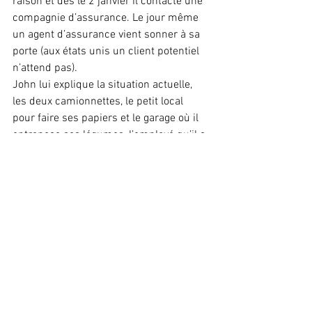
raison et dès le 2 janvier il contacte une 
compagnie d’assurance. Le jour même 
un agent d’assurance vient sonner à sa 
porte (aux états unis un client potentiel 
n’attend pas).
John lui explique la situation actuelle, 
les deux camionnettes, le petit local 
pour faire ses papiers et le garage où il 
entrepose ses légumes, l’employé qu’il a 
embauché dernièrement etc…. 
L’assureur lui explique les garanties et 
lui dit : ‘’ donnez moi votre adresse mail 
et je vais vous envoyer les contrats par 
mail, vous n’aurez qu’à les signer et me 
les retourner.’’ John explique qu’il n’a 
pas internet ni d’ordinateur, alors 
l’assureur le regarde d’un air désespéré 
et lui dit :’’vous avez monté tout ce 
business sans ordinateur ? Mais vous 