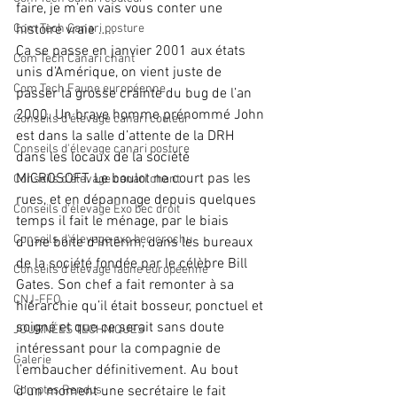
faire, je m’en vais vous conter une 
Com Tech Canari posture
histoire vraie …..
Ça se passe en janvier 2001 aux états 
Com Tech Canari chant
unis d’Amérique, on vient juste de 
Com Tech Faune européenne
passer la grosse crainte du bug de l’an 
2000. Un brave homme prénommé John 
Conseils d'élevage canari couleur
est dans la salle d’attente de la DRH 
Conseils d'élevage canari posture
dans les locaux de la société 
MICROSOFT. Le boulot ne court pas les 
Conseils d'élevage canari chant
rues, et en dépannage depuis quelques 
Conseils d'élevage Exo bec droit
temps il fait le ménage, par le biais 
Conseils d'élevage exo bec crochu
d’une boite d’intérim, dans les bureaux 
de la société fondée par le célèbre Bill 
Conseils d'élevage faune européenne
Gates. Son chef a fait remonter à sa 
CNJ-FFO
hiérarchie qu’il était bosseur, ponctuel et 
soigné et que ce serait sans doute 
JOURNÉES TECHNIQUES
intéressant pour la compagnie de 
Galerie
l’embaucher définitivement. Au bout 
Comptes Rendus
d’un moment une secrétaire le fait 