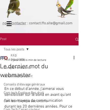
nous contacter
:
contact.ffo.site@gmail.com
Post
Tous les posts
F.F.O
Tous les posts
2 janv. 2020
6 min de lecture
Le dernier mot du
Compte rendu d'AG
webmaster
Le mot du Président
Conseils d'élevage généraux
En ce début d’année, j’aimerai vous 
Com tech Exotique Bec droit
sensibiliser sur le bond en avant qu’ont 
fait les moyens de communication 
Com tech Exotique Bec crochu
durant les 20 dernières années. Pour ce 
Com Tech Canari couleur