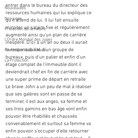
entrer dans le bureau du directeur des 
Nouveautés
ressources humaines qui lui explique ce 
Nos juges
qu’il attend de lui. Il lui fait ensuite 
miroiter un salaire fixe et régulièrement 
Protection de la nature
augmenté ainsi qu’un plan de carrière 
L'Ordre Mondial des Juges
inespéré. D’ici à un an ou deux il aurait 
la responsabilité d’un groupe de 
Protection de la nature
bureaux, puis d’un palier et enfin d’un 
La Protection
étage complet de l’immeuble dont il 
deviendrait chef en fin de carrière avec 
une super prime de départ en retraite
Le brave John a un peu de mal à réaliser 
que ses galères sont en passe de se 
terminer, il est aux anges, sa femme et 
ses trois gamins en bas âge vont enfin 
pouvoir être rhabillés et chaussés 
convenablement et surtout sa femme va 
enfin pouvoir s’occuper d’elle retourner 