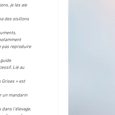
ns, je les aie 
a des oisillons 
cuments, 
 notamment 
e pas reproduire 
 guide 
essif, Lié au 
 Grises » est 
r un mandarin 
 dans l’élevage, 