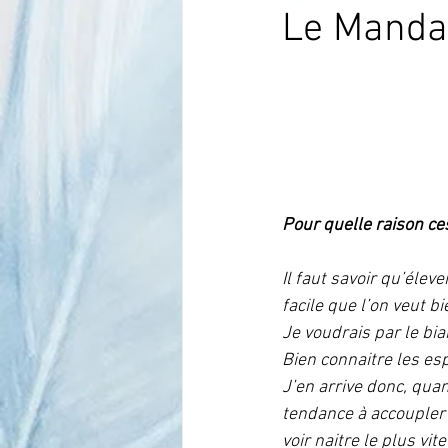
Le Mandar
Com Tech Faune européenne
Conseils d'élevage canari chant
Pour quelle raison ce
Conseils d'élevage faune europée
Il faut savoir qu’éle
facile que l’on veut bi
Nouveautés
Nos juges
Je voudrais par le bia
Bien connaitre les es
J’en arrive donc, quan
La Protection
tendance à accoupler 
voir naitre le plus vi