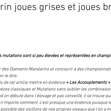
in joues grises et joues b
Conseils d'élevage canari couleur
Conseils d'élevage canari po
Conseils d'élevage Exo bec droit
Conseils d'élevage exo bec
s mutations sont si peu élevées et représentées en champi
nne
CNJ-FFO
JOURNÉES TECHNIQUES
Galerie
C
ver des Diamants Mandarins et concourir à des championnats 
en le dire.
Protection de la nature
L'Ordre Mondial des Juges
Protect
is de cet article mettre en évidence 
« Les Accouplements »
pèces classiques et Mutations sans oublier les combinaiso
d on débute dans l’élevage et pas conseillé, il se trouve que
n’importe comment, c’est presque une évidence puisque le 
te possible des oisillons de nos propres oiseaux que l’on a m