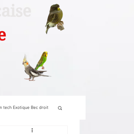
aise
e
 tech Exotique Bec droit
Tech Canari chant