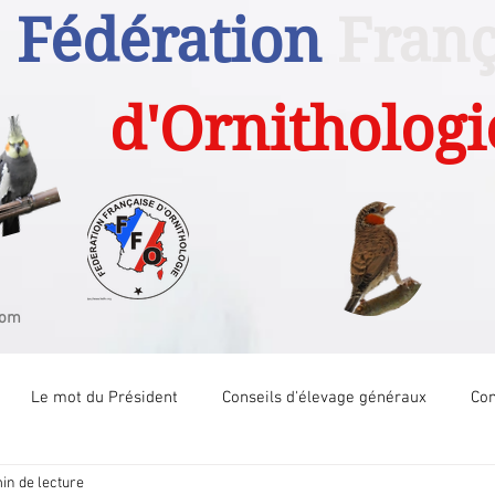
Fédération
Franç
d'Ornithologi
com
Le mot du Président
Conseils d'élevage généraux
Com
in de lecture
Com Tech Canari couleur
Com Tech Canari posture
Com 