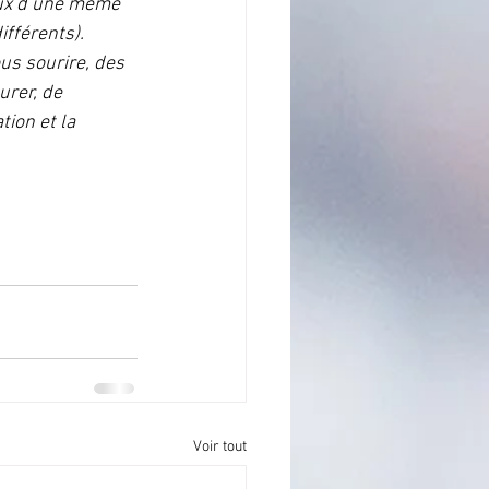
aux d’une même 
ifférents).
us sourire, des 
rer, de 
ion et la 
Voir tout