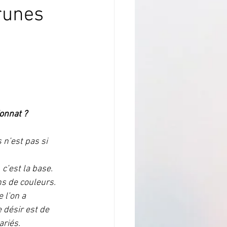
runes
sture
 crochu
onnat ?
omptes Rendus
n’est pas si 
ion de la nature
, c’est la base. 
ns de couleurs.
 l’on a 
désir est de 
ariés.