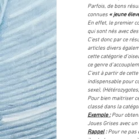
Parfois, de bons résul
connues 
« jeune éleve
En effet, le premier 
qui sont nés avec de
C’est donc par ce ré
articles divers égal
cette catégorie d’ois
ce genre d’accouplem
C’est à partir de cett
indispensable pour con
sexe), (Hétérozygotes
Pour bien maitriser c
classé dans la catégor
Exemple :
Pour obteni
Joues Grises avec un
Rappel
 : 
Pour ne pas 