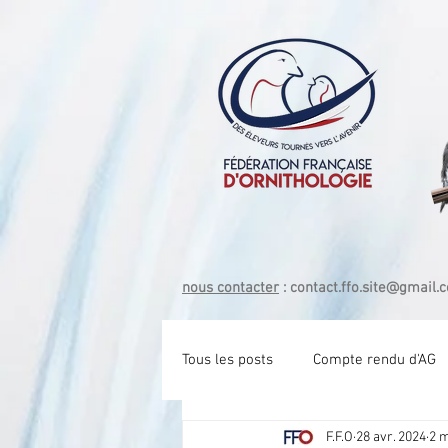
nous contacter
:
contact.ffo.site@gmail.
Tous les posts
Compte rendu d'AG
F.F.O
28 avr. 2024
2 m
Com tech Exotique Bec crochu