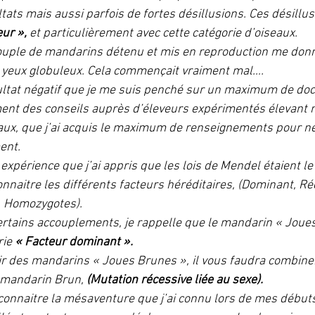
tats mais aussi parfois de fortes désillusions. Ces désillusio
ur », 
et particulièrement avec cette catégorie d’oiseaux.
couple de mandarins détenu et mis en reproduction me donn
s yeux globuleux. Cela commençait vraiment mal….
sultat négatif que je me suis penché sur un maximum de do
ement des conseils auprès d’éleveurs expérimentés élevant
eaux, que j’ai acquis le maximum de renseignements pour n
ent.
e expérience que j’ai appris que les lois de Mendel étaient le
naitre les différents facteurs héréditaires, (Dominant, Réc
, Homozygotes).
ertains accouplements, je rappelle que le mandarin « Joues
ie 
« Facteur dominant ».
r des mandarins « Joues Brunes », il vous faudra combine
 mandarin Brun, 
(Mutation récessive liée au sexe).
connaitre la mésaventure que j’ai connu lors de mes débuts