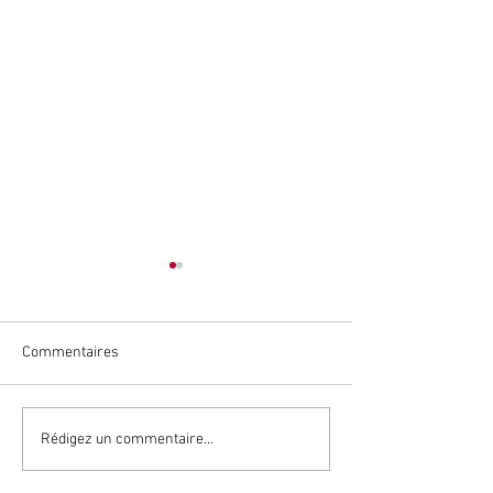
Commentaires
HYBRIDATION & CONCOURS
FAUNE EUROPÉE
Rédigez un commentaire...
RÉGLEMENTATIO