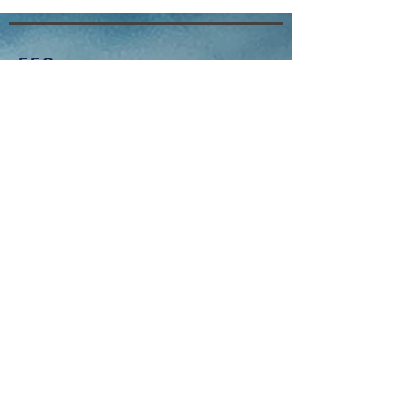
F.F.O
Qui sommes-nous ?
Adhérer
Nous contacter
Ressources
Législations
Événements
Championnat de France
Événements régionaux
À propos
Mentions légales
Politique de confidentialité
Copyright
Nous suivre