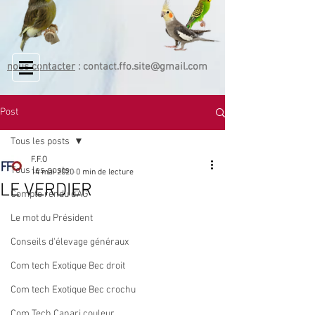
nous contacter
:
contact.ffo.site@gmail.com
Post
Tous les posts
F.F.O
Tous les posts
14 mai 2020
0 min de lecture
LE VERDIER
Compte rendu d'AG
Le mot du Président
Conseils d'élevage généraux
Com tech Exotique Bec droit
Com tech Exotique Bec crochu
Com Tech Canari couleur