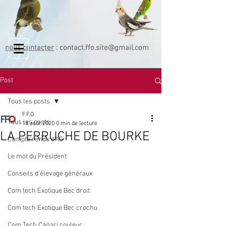
nous contacter
:
contact.ffo.site@gmail.com
Post
Tous les posts
F.F.O
Tous les posts
18 août 2020
0 min de lecture
LA PERRUCHE DE BOURKE
Compte rendu d'AG
Le mot du Président
Conseils d'élevage généraux
Com tech Exotique Bec droit
Com tech Exotique Bec crochu
Com Tech Canari couleur