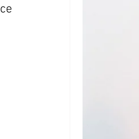
nce
sture
 crochu
omptes Rendus
ion de la nature