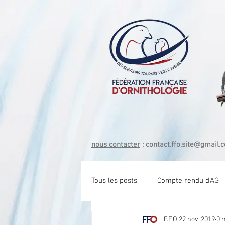
nous contacter
:
contact.ffo.site@gmail.
Tous les posts
Compte rendu d'AG
F.F.O
22 nov. 2019
0 
Com tech Exotique Bec crochu