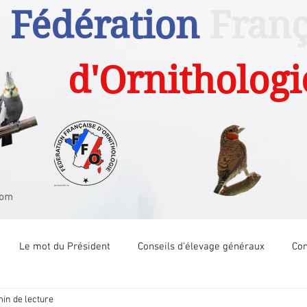
Fédération
Franç
d'Ornithologi
com
Le mot du Président
Conseils d'élevage généraux
Com
min de lecture
Com Tech Canari couleur
Com Tech Canari posture
Com 