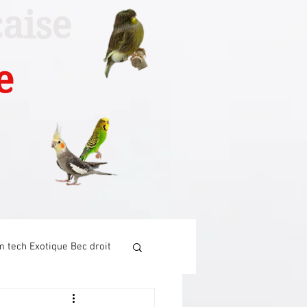
aise
e
 tech Exotique Bec droit
Tech Canari chant