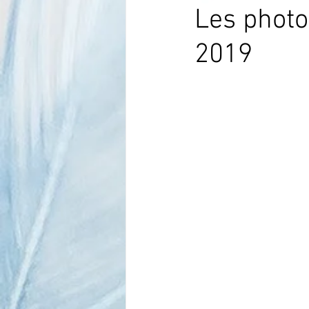
Les phot
2019
Com Tech Faune européenne
Conseils d'élevage canari chant
Conseils d'élevage faune europée
Nouveautés
Nos juges
La Protection