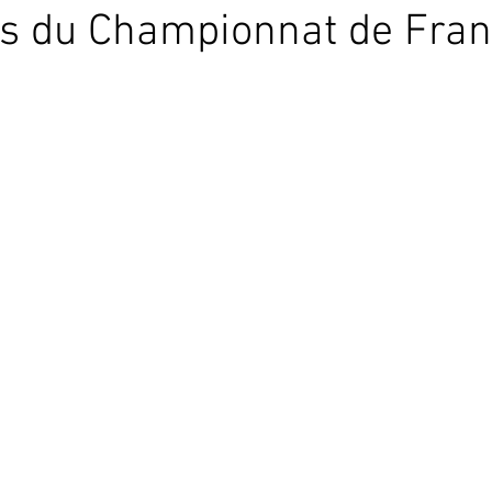
os du Championnat de Fra
Conseils d'élevage canari couleur
Conseils d'élevage canari po
Conseils d'élevage Exo bec droit
Conseils d'élevage exo bec
nne
CNJ-FFO
JOURNÉES TECHNIQUES
Galerie
C
Protection de la nature
L'Ordre Mondial des Juges
Protect