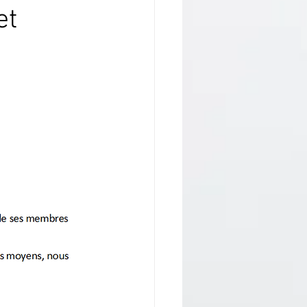
et
sture
 crochu
omptes Rendus
ion de la nature