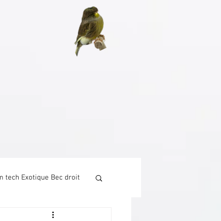
aise
e
 tech Exotique Bec droit
Tech Canari chant