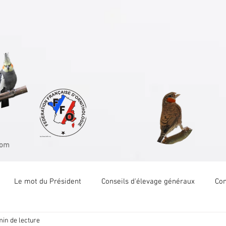
Fédération
Franç
d'Ornithologi
com
Le mot du Président
Conseils d'élevage généraux
Com
min de lecture
Com Tech Canari couleur
Com Tech Canari posture
Com 