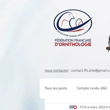
nous contacter
:
contact.ffo.site@gmail.
Tous les posts
Compte rendu d'AG
F.F.O
4 mars 2022
0 
Com tech Exotique Bec crochu