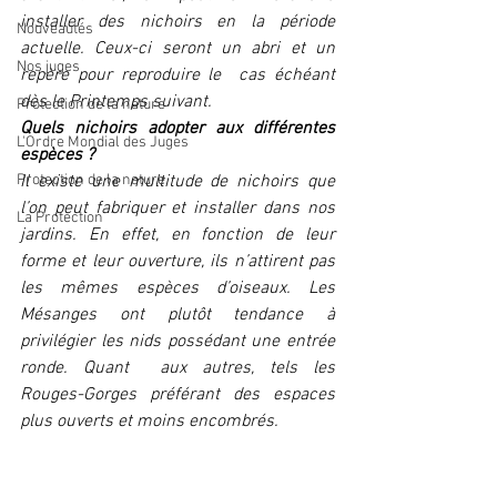
installer des nichoirs en la période 
Nouveautés
actuelle. Ceux-ci seront un abri et un 
Nos juges
repère pour reproduire le  cas échéant 
dès le Printemps suivant.
Protection de la nature
Quels nichoirs adopter aux différentes 
L'Ordre Mondial des Juges
espèces ?
Protection de la nature
Il existe une multitude de nichoirs que 
l’on peut fabriquer et installer dans nos 
La Protection
jardins. En effet, en fonction de leur 
forme et leur ouverture, ils n’attirent pas 
les mêmes espèces d’oiseaux. Les 
Mésanges ont plutôt tendance à 
privilégier les nids possédant une entrée 
ronde. Quant  aux autres, tels les 
Rouges-Gorges préférant des espaces 
plus ouverts et moins encombrés.