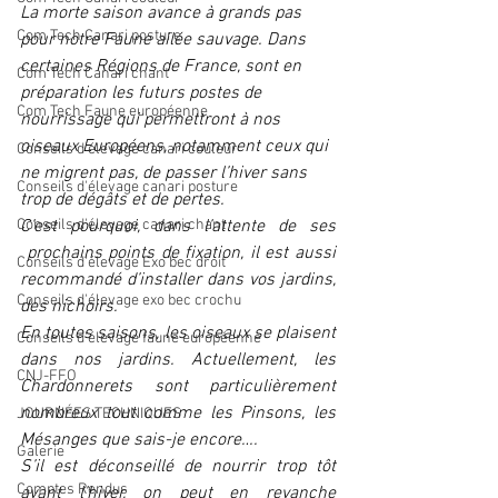
La morte saison avance à grands pas 
Com Tech Canari posture
pour notre Faune ailée sauvage. Dans 
certaines Régions de France, sont en 
Com Tech Canari chant
préparation les futurs postes de 
Com Tech Faune européenne
nourrissage qui permettront à nos 
oiseaux Européens, notamment ceux qui 
Conseils d'élevage canari couleur
ne migrent pas, de passer l’hiver sans 
Conseils d'élevage canari posture
trop de dégâts et de pertes.
Conseils d'élevage canari chant
C’est pourquoi, dans l’attente de ses 
 prochains points de fixation, il est aussi 
Conseils d'élevage Exo bec droit
recommandé d’installer dans vos jardins, 
Conseils d'élevage exo bec crochu
des nichoirs.
En toutes saisons, les oiseaux se plaisent 
Conseils d'élevage faune européenne
dans nos jardins. Actuellement, les 
CNJ-FFO
Chardonnerets sont particulièrement 
nombreux tout comme les Pinsons, les 
JOURNÉES TECHNIQUES
Mésanges que sais-je encore….
Galerie
S’il est déconseillé de nourrir trop tôt 
Comptes Rendus
avant l’hiver, on peut en revanche 