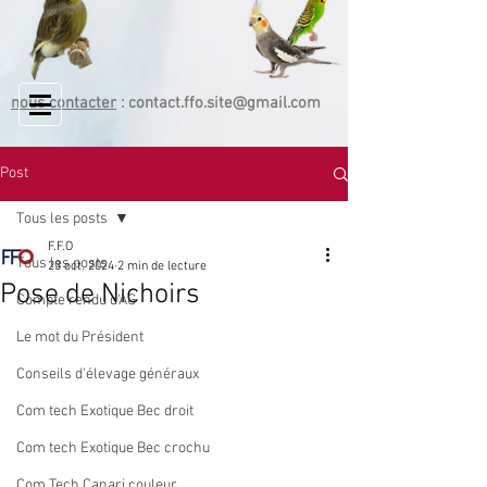
nous contacter
:
contact.ffo.site@gmail.com
Post
Tous les posts
F.F.O
Tous les posts
23 oct. 2024
2 min de lecture
Pose de Nichoirs
Compte rendu d'AG
Le mot du Président
Conseils d'élevage généraux
Com tech Exotique Bec droit
Com tech Exotique Bec crochu
Com Tech Canari couleur