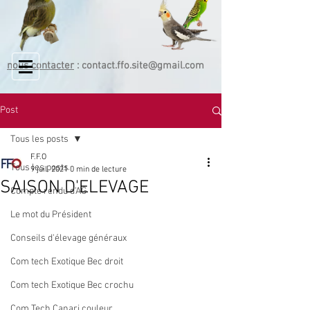
nous contacter
:
contact.ffo.site@gmail.com
Post
Tous les posts
F.F.O
Tous les posts
9 juil. 2021
0 min de lecture
SAISON D'ELEVAGE
Compte rendu d'AG
Le mot du Président
Conseils d'élevage généraux
Com tech Exotique Bec droit
Com tech Exotique Bec crochu
Com Tech Canari couleur